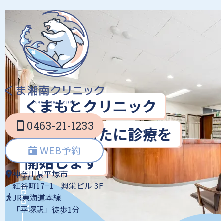
平塚市の内科・外科・
消化器科｜くま湘南ク
リニック｜訪問診療
くまもとクリニック
0463-21-1233
を継承し新たに診療を
WEB予約
開始します
神奈川県平塚市
紅谷町17−1
興栄ビル 3F
scroll
JR東海道本線
「平塚駅」徒歩1分