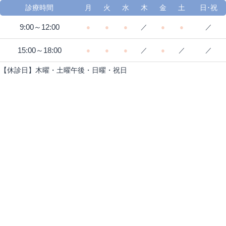
診療時間
月
火
水
木
金
土
日･祝
9:00～12:00
●
●
●
／
●
●
／
15:00～18:00
●
●
●
／
●
／
／
【休診日】木曜・土曜午後・日曜・祝日